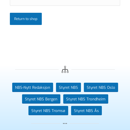
Return to shop
NBS-Nytt Redaksjon
Styret NBS
Styret NBS Oslo
Styret NBS Bergen
Styret NBS Trondheim
Styret NBS Tromsø
Styret NBS Ås