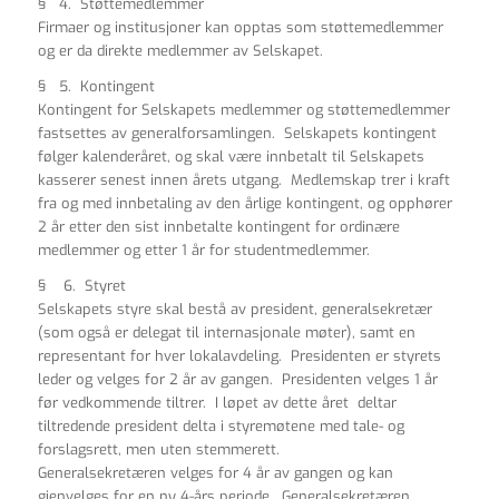
§ 4. Støttemedlemmer
Firmaer og institusjoner kan opptas som støttemedlemmer
og er da direkte medlemmer av Selskapet.
§ 5. Kontingent
Kontingent for Selskapets medlemmer og støttemedlemmer
fastsettes av generalforsamlingen. Selskapets kontingent
følger kalenderåret, og skal være innbetalt til Selskapets
kasserer senest innen årets utgang. Medlemskap trer i kraft
fra og med innbetaling av den årlige kontingent, og opphører
2 år etter den sist innbetalte kontingent for ordinære
medlemmer og etter 1 år for studentmedlemmer.
§ 6. Styret
Selskapets styre skal bestå av president, generalsekretær
(som også er delegat til internasjonale møter), samt en
representant for hver lokalavdeling. Presidenten er styrets
leder og velges for 2 år av gangen. Presidenten velges 1 år
før vedkommende tiltrer. I løpet av dette året deltar
tiltredende president delta i styremøtene med tale- og
forslagsrett, men uten stemmerett.
Generalsekretæren velges for 4 år av gangen og kan
gjenvelges for en ny 4-års periode. Generalsekretæren