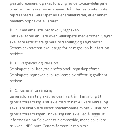
gjesteforelesere, og skal forøvrig holde lokalavdelingene
orientert om saker av interesse. På internasjonale møter
representeres Selskapet av Generalsekretær, eller annet
medlem oppnevnt av styret.
§ 7. Medlemsliste, protokoll, regnskap
Det skal føres en liste over Selskapets medlemmer. Styret
skal føre referat fra generalforsamling og styremøter.
Generalsekretæren skal sørge for at regnskap blir ført og
revidert.
§ 8. Regnskap og Revisjon
Selskapet skal benytte profesjonell regnskapsfører.
Selskapets regnskap skal revideres av offentlig godkjent
revisor.
§ 9. Generalforsamling
Generalforsamling skal holdes hvert år. Innkalling til
generalforsamling skal skje med minst 4 ukers varsel og
saksliste skal være sendt medlemmene minst 2 uker før
generalforsamlingen. Innkalling kan skje ved å legge ut
informasjon på Selskapets hjemmeside, mens saksliste
trykkes i NBS-nytt. Generalforsamlingen skal: