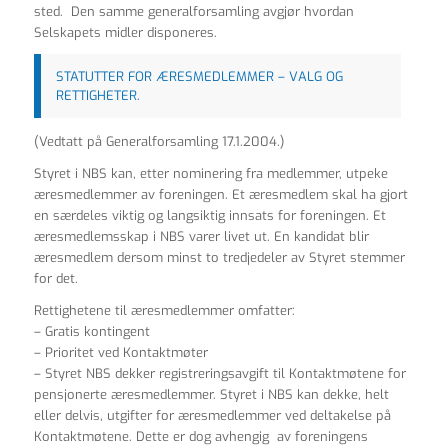
sted. Den samme generalforsamling avgjør hvordan
Selskapets midler disponeres.
STATUTTER FOR ÆRESMEDLEMMER – VALG OG
RETTIGHETER.
(Vedtatt på Generalforsamling 17.1.2004.)
Styret i NBS kan, etter nominering fra medlemmer, utpeke
æresmedlemmer av foreningen. Et æresmedlem skal ha gjort
en særdeles viktig og langsiktig innsats for foreningen. Et
æresmedlemsskap i NBS varer livet ut. En kandidat blir
æresmedlem dersom minst to tredjedeler av Styret stemmer
for det.
Rettighetene til æresmedlemmer omfatter:
– Gratis kontingent
– Prioritet ved Kontaktmøter
– Styret NBS dekker registreringsavgift til Kontaktmøtene for
pensjonerte æresmedlemmer. Styret i NBS kan dekke, helt
eller delvis, utgifter for æresmedlemmer ved deltakelse på
Kontaktmøtene. Dette er dog avhengig av foreningens