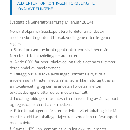
VEDTEKTER FOR KONTINGENTFORDELING TIL
LOKALAVDELINGENE.
(Vedtatt på Generalforsamling 17. januar 2004)
Norsk Biokjemisk Selskaps styre fordeler en andel av
medlemskontingenten til lokalavdelingene etter følgende
regler:
a. Seksti prosent av kontingentinntektene skal hvert år
fordeles til lokalavdelingene året etter.
b. Av de 60% får hver lokalavdeling tildelt det som tilsvarer
deres andel av medlemmene.
c. I tillegg blir alle lokalavdelinger, unntatt Oslo, tildelt
andelen som tilfaller medlemmer som ikke naturlig tilhører
en lokalavdeling, og denne andelen fordeles mellom
lokalavdelingene etter deres medlemsantall.
d. Lokallagsbidraget utbetales etter innsending av årsrapport
og regnskap revidert av et medlem.
e. Etter to påfølgende år uten aktivitet, vil et lokallag ikke få
mer tilskudd før lokallaget igjen kan sende inn en årsrapport
med aktivitet.
f. Styret i NBS kan, dersom et lokallag akkumulerer en