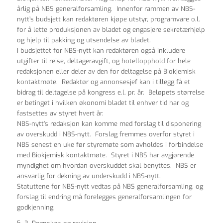
årlig på NBS generalforsamling. Innenfor rammen av NBS-
nytt’s budsjett kan redaktøren kjøpe utstyr, programvare o.l.
for å lette produksjonen av bladet og engasjere sekretærhjelp
og hjelp til pakking og utsendelse av bladet.
I budsjettet for NBS-nytt kan redaktøren også inkludere
utgifter til reise, deltageravgift, og hotellopphold for hele
redaksjonen eller deler av den for deltagelse på Biokjemisk
kontaktmøte. Redaktør og annonsesjef kan i tillegg få et
bidrag til deltagelse på kongress e.l. pr. år. Beløpets størrelse
er betinget i hvilken økonomi bladet til enhver tid har og
fastsettes av styret hvert år.
NBS-nytt’s redaksjon kan komme med forslag til disponering
av overskudd i NBS-nytt. Forslag fremmes overfor styret i
NBS senest en uke før styremøte som avholdes i forbindelse
med Biokjemisk kontaktmøte. Styret i NBS har avgjørende
myndighet om hvordan overskuddet skal benyttes. NBS er
ansvarlig for dekning av underskudd i NBS-nytt.
Statuttene for NBS-nytt vedtas på NBS generalforsamling, og
forslag til endring må forelegges generalforsamlingen for
godkjenning.