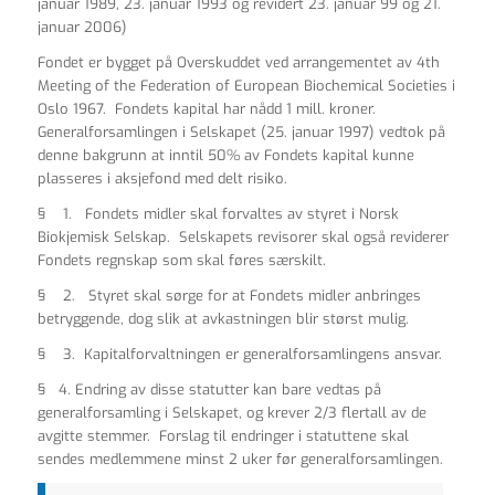
januar 1989, 23. januar 1993 og revidert 23. januar 99 og 21.
januar 2006)
Fondet er bygget på Overskuddet ved arrangementet av 4th
Meeting of the Federation of European Biochemical Societies i
Oslo 1967. Fondets kapital har nådd 1 mill. kroner.
Generalforsamlingen i Selskapet (25. januar 1997) vedtok på
denne bakgrunn at inntil 50% av Fondets kapital kunne
plasseres i aksjefond med delt risiko.
§ 1. Fondets midler skal forvaltes av styret i Norsk
Biokjemisk Selskap. Selskapets revisorer skal også reviderer
Fondets regnskap som skal føres særskilt.
§ 2. Styret skal sørge for at Fondets midler anbringes
betryggende, dog slik at avkastningen blir størst mulig.
§ 3. Kapitalforvaltningen er generalforsamlingens ansvar.
§ 4. Endring av disse statutter kan bare vedtas på
generalforsamling i Selskapet, og krever 2/3 flertall av de
avgitte stemmer. Forslag til endringer i statuttene skal
sendes medlemmene minst 2 uker før generalforsamlingen.