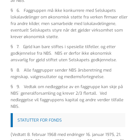
av NBS.
§ 6. Faggruppen må ikke konkurrere med Selskapets
lokalavdelinger om økonomisk støtte fra verken firmaer eller
fra andre kilder, men samarbeide med lokalavdelingene,
eventuelt Selskapets styre når det gjelder virksomhet som
krever økonomisk støtte.
§ 7. Gjeld kan bare stiftes i spesielle tilfeller, og etter
godkjennelse fra NBS. NBS er derfor ikke økonomisk
ansvarlig for gjeld stiftet uten Selskapets godkjennelse.
§ 8. Alle faggrupper sender NBS årsberetning med
regnskap, valgresultater og medlemsfortegnelse.
§ 9. Vedtak om nedleggelse av en faggruppe kan skje på
NBS´ generalforsamling og krever 2/3 flertall. Ved
nedleggelse vil faggruppens kapital og andre verdier tilfalle
NBS.
STATUTTER FOR FONDS
(Vedtatt 8. februar 1968 med endringer 16. januar 1975, 21.