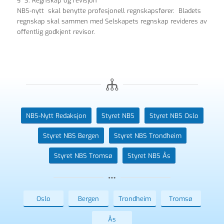
§ 3. Regnskap og revisjon
NBS-nytt skal benytte profesjonell regnskapsfører. Bladets
regnskap skal sammen med Selskapets regnskap revideres av
offentlig godkjent revisor.
NBS-Nytt Redaksjon
Styret NBS
Styret NBS Oslo
Styret NBS Bergen
Styret NBS Trondheim
Styret NBS Tromsø
Styret NBS Ås
Oslo
Bergen
Trondheim
Tromsø
Ås