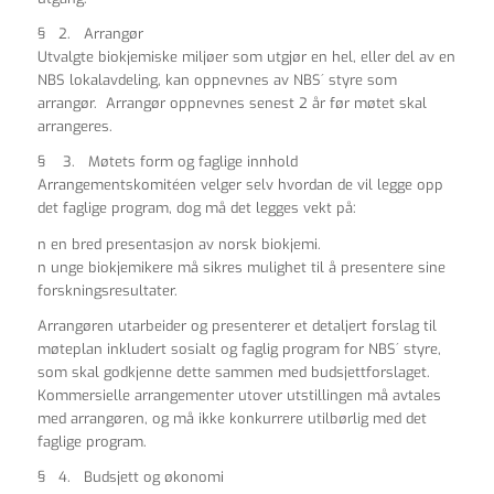
§ 2. Arrangør
Utvalgte biokjemiske miljøer som utgjør en hel, eller del av en
NBS lokalavdeling, kan oppnevnes av NBS´ styre som
arrangør. Arrangør oppnevnes senest 2 år før møtet skal
arrangeres.
§ 3. Møtets form og faglige innhold
Arrangementskomitéen velger selv hvordan de vil legge opp
det faglige program, dog må det legges vekt på:
n en bred presentasjon av norsk biokjemi.
n unge biokjemikere må sikres mulighet til å presentere sine
forskningsresultater.
Arrangøren utarbeider og presenterer et detaljert forslag til
møteplan inkludert sosialt og faglig program for NBS´ styre,
som skal godkjenne dette sammen med budsjettforslaget.
Kommersielle arrangementer utover utstillingen må avtales
med arrangøren, og må ikke konkurrere utilbørlig med det
faglige program.
§ 4. Budsjett og økonomi