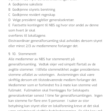
A Godkjenne saksliste
B Godkjenne styrets beretning
C Godkjenne revidert regnskap
D Velge president og/eller generalsekretær.
E Fastsette kontingent til NBS og hvor stor andel av denne
som hvert år skal
overføres til lokallagene.
Ekstraordinær generalforsamling skal avholdes dersom styret
eller minst 2/3 av medlemmene forlanger det.
§ 10. Stemmerett
Alle medlemmer av NBS har stemmerett på
generalforsamling. Vedtak skjer ved simpelt flertall av de
avgitte stemmer. I tilfelle stemmelikhet avgjør presidentens
stemme utfallet av voteringen. Avstemningen skal være
skriftlig dersom ett tilstedeværende medlem forlanger det.
Medlemmer som er forhindret fra å møte kan stemme ved
fullmakt. Fullmakten skal fremlegges for Selskapets
generalsekretær senest 1 time før generalforsamlingen. Ingen
kan stemme for flere enn 5 personer. I saker av stor
betydning kan styret eller en lokalforening kreve at det skal