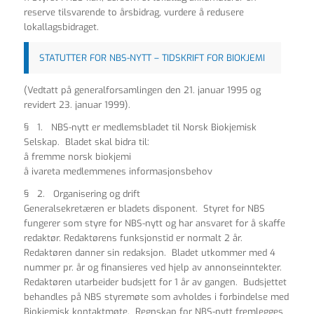
reserve tilsvarende to årsbidrag, vurdere å redusere
lokallagsbidraget.
STATUTTER FOR NBS-NYTT – TIDSKRIFT FOR BIOKJEMI
(Vedtatt på generalforsamlingen den 21. januar 1995 og
revidert 23. januar 1999).
§ 1. NBS-nytt er medlemsbladet til Norsk Biokjemisk
Selskap. Bladet skal bidra til:
å fremme norsk biokjemi
å ivareta medlemmenes informasjonsbehov
§ 2. Organisering og drift
Generalsekretæren er bladets disponent. Styret for NBS
fungerer som styre for NBS-nytt og har ansvaret for å skaffe
redaktør. Redaktørens funksjonstid er normalt 2 år.
Redaktøren danner sin redaksjon. Bladet utkommer med 4
nummer pr. år og finansieres ved hjelp av annonseinntekter.
Redaktøren utarbeider budsjett for 1 år av gangen. Budsjettet
behandles på NBS styremøte som avholdes i forbindelse med
Biokjemisk kontaktmøte. Regnskap for NBS-nytt fremlegges