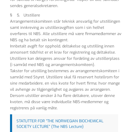
sendes generalsekretæren.
§ 5. Utstillere
Arrangementskomiteen står teknisk ansvarlig for utstillingen
samt innkreving av utstilleravgiften som i sin helhet
overføres til NBS. Alle utstillere må være firmamedlemmer av
NBS og ha betalt sin kontingent.
Innbetalt avgift for opphold, deltakelse og utstilling innen
annonsert tidsfrist er et krav for registrering og deltakelse.
Utstillere kan delegeres ansvar for fordeling av utstillerplass
(i samråd med NBS og arrangementskomiteen).
Takster for utstilling bestemmes av arrangementskomiteen i
samråd med Styret. Utstillere skal få reservert hotellrom for
sine medarbeidere, en viss kvote for hvert firma; hvor mange
vil avhenge av tilgjengelighet og avgjøres av arrangøren.
Dersom utstiller ønsker å ha flere deltakere, utover denne
kvoten, må disse være individuelle NBS-medlemmer og
registreres på vanlig måte.
STATUTTER FOR “THE NORWEGIAN BIOCHEMICAL
SOCIETY LECTURE” (The NBS Lecture)