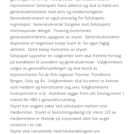
representerer Selskapets faste adresse og skal ta hånd om
generalsekretariatet med arkiv og medlemsregister.
Generalsekretæren er også ansvarlig for Selskapets
regnskaper. Generalsekretær fungerer som Selskapets
internasjonale delegat. Forøvrig bestemmes
generalsekretærens oppgaver av styret. Generalsekretæren
disponerer et begrenset beløp hvert år, for egen faglig
aktivitet. Dette beløp fastsettes av styret.
Selskapet oppretter en valgkomite som skal fremme forslag
på kandidater til president og generalsekretær. Valgkomiteen
velges av generalforsamlingen og skal bestå av
representanter fra de fem regioner Tromsø, Trondheim,
Bergen, Oslo og Ås. Valgkomiteen skal ha minst to kvinner
som medlem og konstituerer seg selv. Valgkomiteens
funksjonstid er 4 år. Komiteen legger frem sitt forslag innen 1
måned før NBS´s generalforsamling.
Styret kan avgjøre saker ved sirkulasjon mellom sine
medlemmer. Styret er beslutningsdyktig når minst 2/3 av
medlemmene er tilstede på styremøtet eller har avgitt
uttalelse i en sak.
Styret skal samarbeide med lokalavdelingene om