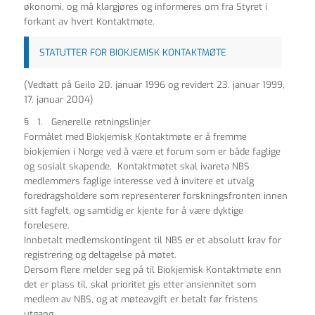
økonomi, og må klargjøres og informeres om fra Styret i
forkant av hvert Kontaktmøte.
STATUTTER FOR BIOKJEMISK KONTAKTMØTE
(Vedtatt på Geilo 20. januar 1996 og revidert 23. januar 1999,
17. januar 2004)
§ 1. Generelle retningslinjer
Formålet med Biokjemisk Kontaktmøte er å fremme
biokjemien i Norge ved å være et forum som er både faglige
og sosialt skapende. Kontaktmøtet skal ivareta NBS
medlemmers faglige interesse ved å invitere et utvalg
foredragsholdere som representerer forskningsfronten innen
sitt fagfelt, og samtidig er kjente for å være dyktige
forelesere.
Innbetalt medlemskontingent til NBS er et absolutt krav for
registrering og deltagelse på møtet.
Dersom flere melder seg på til Biokjemisk Kontaktmøte enn
det er plass til, skal prioritet gis etter ansiennitet som
medlem av NBS, og at møteavgift er betalt før fristens
utgang.