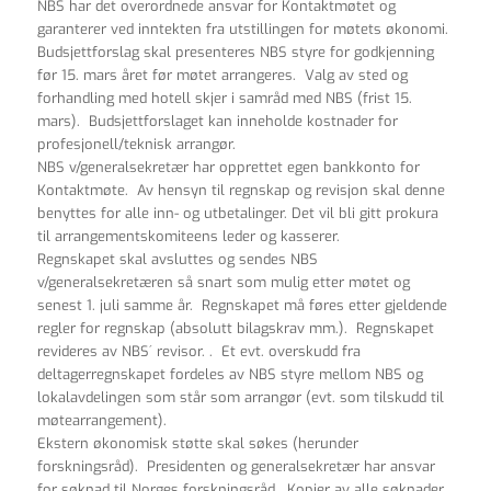
NBS har det overordnede ansvar for Kontaktmøtet og
garanterer ved inntekten fra utstillingen for møtets økonomi.
Budsjettforslag skal presenteres NBS styre for godkjenning
før 15. mars året før møtet arrangeres. Valg av sted og
forhandling med hotell skjer i samråd med NBS (frist 15.
mars). Budsjettforslaget kan inneholde kostnader for
profesjonell/teknisk arrangør.
NBS v/generalsekretær har opprettet egen bankkonto for
Kontaktmøte. Av hensyn til regnskap og revisjon skal denne
benyttes for alle inn- og utbetalinger. Det vil bli gitt prokura
til arrangementskomiteens leder og kasserer.
Regnskapet skal avsluttes og sendes NBS
v/generalsekretæren så snart som mulig etter møtet og
senest 1. juli samme år. Regnskapet må føres etter gjeldende
regler for regnskap (absolutt bilagskrav mm.). Regnskapet
revideres av NBS´ revisor. . Et evt. overskudd fra
deltagerregnskapet fordeles av NBS styre mellom NBS og
lokalavdelingen som står som arrangør (evt. som tilskudd til
møtearrangement).
Ekstern økonomisk støtte skal søkes (herunder
forskningsråd). Presidenten og generalsekretær har ansvar
for søknad til Norges forskningsråd. Kopier av alle søknader