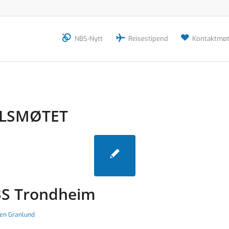
NBS-Nytt
Reisestipend
Kontaktmøt
LSMØTET
BS Trondheim
len Granlund