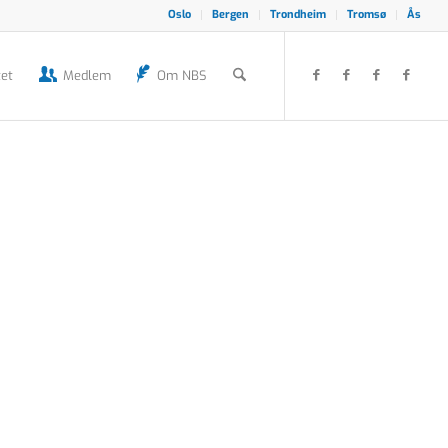
Oslo
Bergen
Trondheim
Tromsø
Ås
et
Medlem
Om NBS