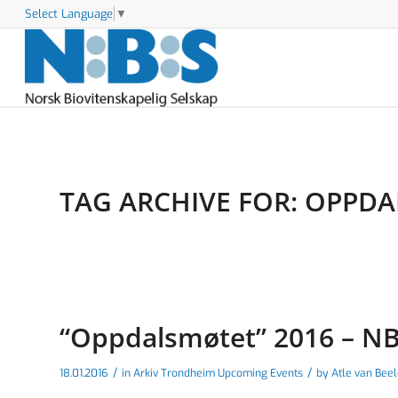
Select Language
▼
TAG ARCHIVE FOR:
OPPDA
“Oppdalsmøtet” 2016 – N
/
/
18.01.2016
in
Arkiv Trondheim Upcoming Events
by
Atle van Bee