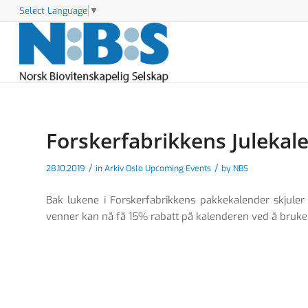
Select Language
▼
Forskerfabrikkens Julekal
/
/
28.10.2019
in
Arkiv Oslo Upcoming Events
by
NBS
Bak lukene i Forskerfabrikkens pakkekalender skju
venner kan nå få 15% rabatt på kalenderen ved å bruke