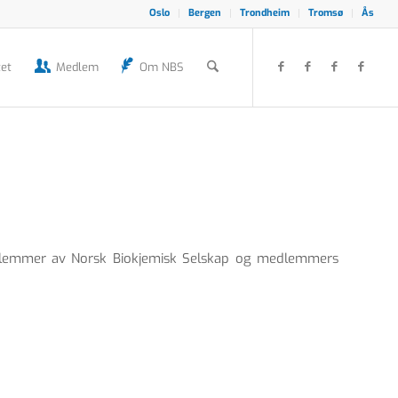
Oslo
Bergen
Trondheim
Tromsø
Ås
et
Medlem
Om NBS
edlemmer av Norsk Biokjemisk Selskap og medlemmers