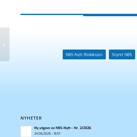
Produktspesialist – Life Science
VWR, part of Avantor
NBS-Nytt Redaksjon
Styret NBS
NYHETER
Ny utgave av NBS-Nytt – Nr. 2/2026
24.06.2026 - 16:51