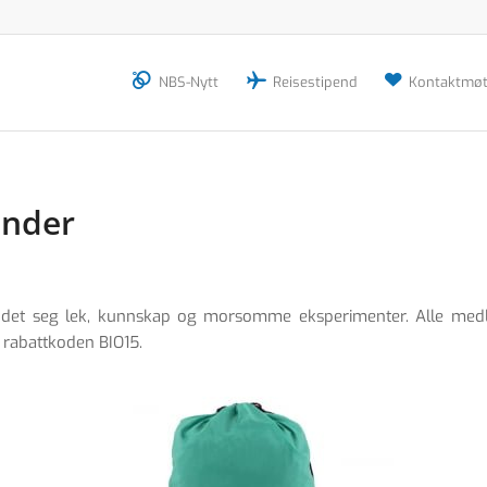
NBS-Nytt
Reisestipend
Kontaktmøt
ender
ler det seg lek, kunnskap og morsomme eksperimenter. Alle m
 rabattkoden BIO15.