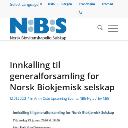
Select Language
▼
Oslo
Bergen
Trondheim
Tromsø
Ås
Innkalling til
generalforsamling for
Norsk Biokjemisk selskap
/
/
12.01.2020
in
Arkiv Oslo Upcoming Events
,
NBS-Nytt
by
NBS