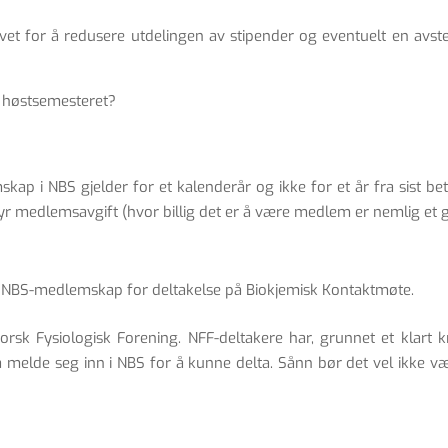
ovet for å redusere utdelingen av stipender og eventuelt en avs
 høstsemesteret?
kap i NBS gjelder for et kalenderår og ikke for et år fra sist 
e dyr medlemsavgift (hvor billig det er å være medlem er nemlig et
 NBS-medlemskap for deltakelse på Biokjemisk Kontaktmøte.
k Fysiologisk Forening. NFF-deltakere har, grunnet et klart kra
lde seg inn i NBS for å kunne delta. Sånn bør det vel ikke være