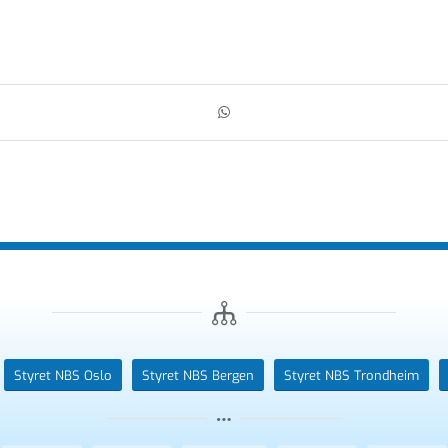
Styret NBS Oslo
Styret NBS Bergen
Styret NBS Trondheim