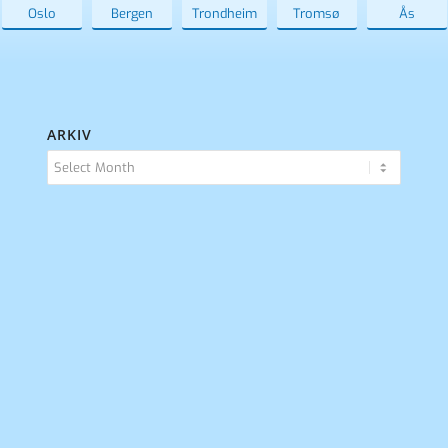
Oslo
Bergen
Trondheim
Tromsø
Ås
ARKIV