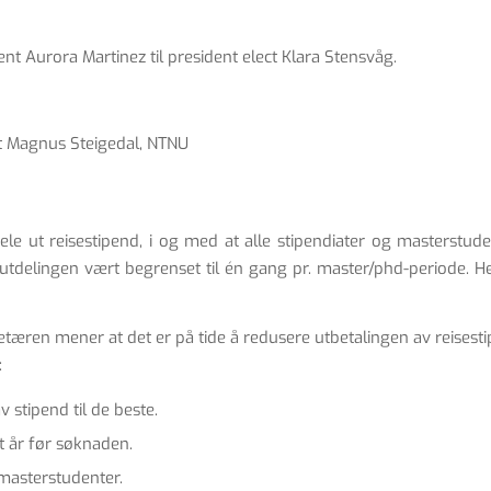
Aurora Martinez til president elect Klara Stensvåg.
t Magnus Steigedal, NTNU
 ut reisestipend, i og med at alle stipendiater og masterstudent
ar utdelingen vært begrenset til én gang pr. master/phd-periode. H
tæren mener at det er på tide å redusere utbetalingen av reisest
:
 stipend til de beste.
 år før søknaden.
 masterstudenter.