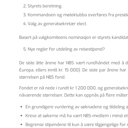
Styrets beretning.
Kommandoen og møteklubba overføres fra president 
Valg av generalsekretær elect.
Basert på valgkomiteens nominasjon er styrets kandida
Nye regler for utdeling av reisestipend?
De siste åtte årene har NBS vært rundhåndet med å dele
Europa, ellers inntil kr. 15 000). De siste par årene h
størrelsen på NBS fond.
Fondet er nå nede i rundt kr 1 200 000, og generalsekre
nåværende størrelsen. Dette kan oppnås på flere måter
En grundigere vurdering av søknadene og tildeling av
Kreve at søkerne må ha vært NBS-medlem i minst ett
Begrense stipendene til kun å være tilgjengelige for