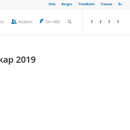
Oslo
Bergen
Trondheim
Tromsø
Ås
et
Medlem
Om NBS
skap 2019