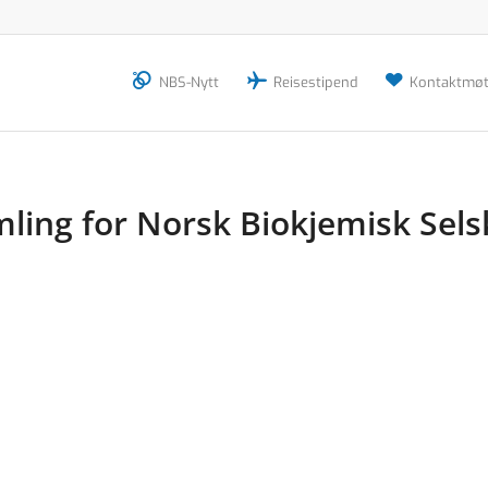
NBS-Nytt
Reisestipend
Kontaktmøt
amling for Norsk Biokjemisk Sel