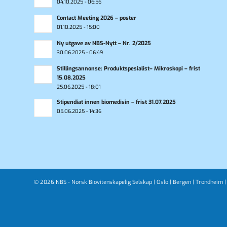
04.10.2025 - 06:56
Contact Meeting 2026 – poster
01.10.2025 - 15:00
Ny utgave av NBS-Nytt – Nr. 2/2025
30.06.2025 - 06:49
Stillingsannonse: Produktspesialist– Mikroskopi – frist
15.08.2025
25.06.2025 - 18:01
Stipendiat innen biomedisin – frist 31.07.2025
05.06.2025 - 14:36
© 2026 NBS - Norsk Biovitenskapelig Selskap |
Oslo
|
Bergen
|
Trondheim