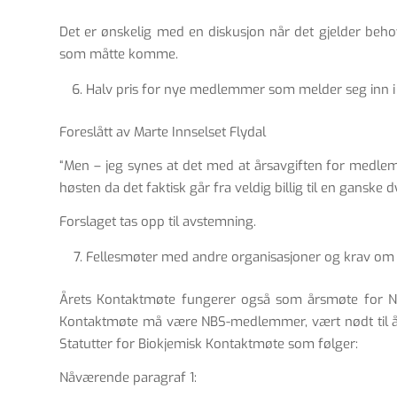
Det er ønskelig med en diskusjon når det gjelder beh
som måtte komme.
Halv pris for nye medlemmer som melder seg inn i
Foreslått av Marte Innselset Flydal
“Men – jeg synes at det med at årsavgiften for medlems
høsten da det faktisk går fra veldig billig til en gansk
Forslaget tas opp til avstemning.
Fellesmøter med andre organisasjoner og krav om
Årets Kontaktmøte fungerer også som årsmøte for Nors
Kontaktmøte må være NBS-medlemmer, vært nødt til å me
Statutter for Biokjemisk Kontaktmøte som følger:
Nåværende paragraf 1: