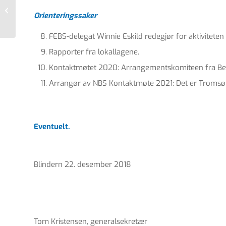
04/2018 | Vi takker Tore Skotland
Orienteringssaker
for god...
FEBS-delegat Winnie Eskild redegjør for aktiviteten 
Rapporter fra lokallagene.
Kontaktmøtet 2020: Arrangementskomiteen fra Berg
Arrangør av NBS Kontaktmøte 2021: Det er Tromsø 
Eventuelt.
Blindern 22. desember 2018
Tom Kristensen, generalsekretær