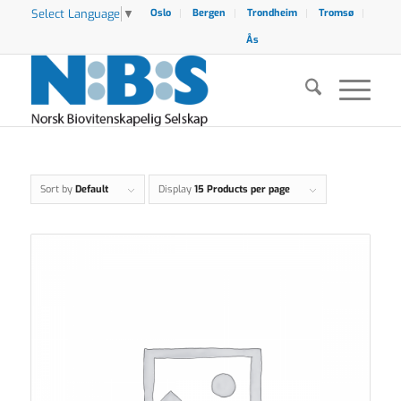
Select Language
▼
Oslo
Bergen
Trondheim
Tromsø
Ås
Sort by
Default
Display
15 Products per page