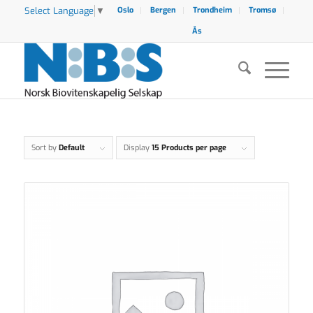
Select Language
▼
Oslo
Bergen
Trondheim
Tromsø
Ås
Sort by
Default
Display
15 Products per page