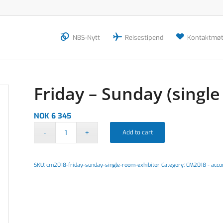
NBS-Nytt
Reisestipend
Kontaktmøt
Friday – Sunday (single
NOK
6 345
Add to cart
SKU:
cm2018-friday-sunday-single-room-exhibitor
Category:
CM2018 - acco