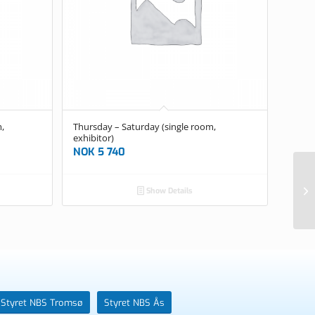
,
Thursday – Saturday (single room,
exhibitor)
NOK
5 740
Re
Show Details
pa
Styret NBS Tromsø
Styret NBS Ås