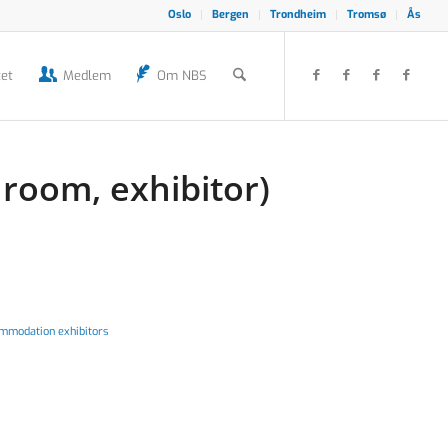
Oslo
Bergen
Trondheim
Tromsø
Ås
et
Medlem
Om NBS
 room, exhibitor)
mmodation exhibitors