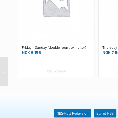
Friday – Sunday (double room, exhibitor)
Thursday 
NOK
5 195
NOK
7 8
Friday – Sunday (double room,
Show Details
exhibitor)
NBS-Nytt Redaksjon
Styret NBS