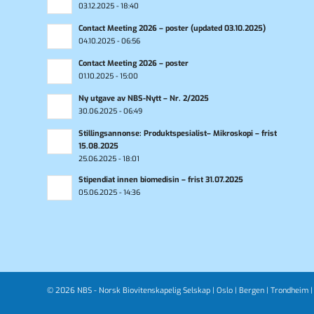
03.12.2025 - 18:40
Contact Meeting 2026 – poster (updated 03.10.2025)
04.10.2025 - 06:56
Contact Meeting 2026 – poster
01.10.2025 - 15:00
Ny utgave av NBS-Nytt – Nr. 2/2025
30.06.2025 - 06:49
Stillingsannonse: Produktspesialist– Mikroskopi – frist
15.08.2025
25.06.2025 - 18:01
Stipendiat innen biomedisin – frist 31.07.2025
05.06.2025 - 14:36
© 2026 NBS - Norsk Biovitenskapelig Selskap |
Oslo
|
Bergen
|
Trondheim