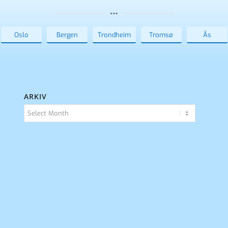
Oslo
Bergen
Trondheim
Tromsø
Ås
ARKIV