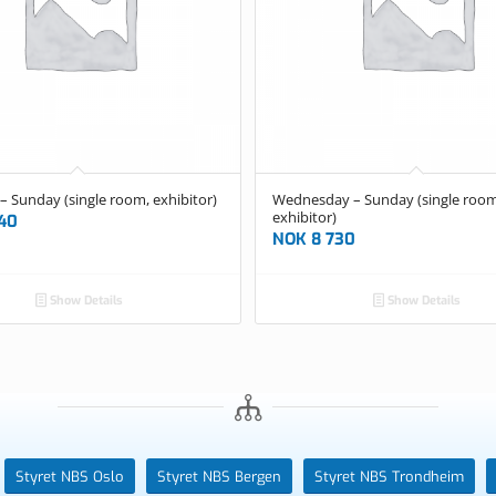
– Sunday (single room, exhibitor)
Wednesday – Sunday (single room
exhibitor)
40
NOK
8 730
Show Details
Show Details
Styret NBS Oslo
Styret NBS Bergen
Styret NBS Trondheim