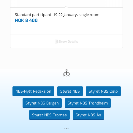
Standard participant, 19-22 January, single room
NOK
8 400
Show Details
NBS-Nytt Redaksjon
Styret NBS
Styret NBS Oslo
Styret NBS Bergen
Styret NBS Trondheim
Styret NBS Tromsø
Styret NBS Ås