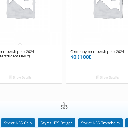
embership for 2024
Company membership for 2024
terstudent ONLY)
NOK
1 000
0
Show Details
Show Details
Styret NBS Oslo
Styret NBS Bergen
Styret NBS Trondheim