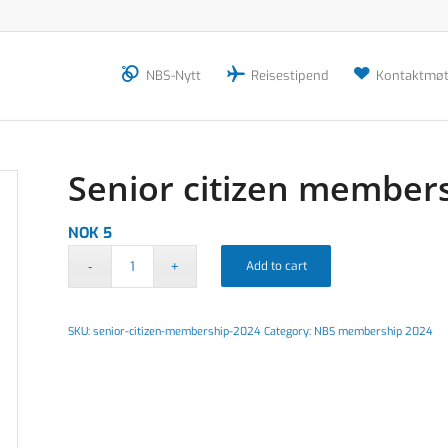
NBS-Nytt
Reisestipend
Kontaktmøt
Senior citizen members
NOK
5
Add to cart
SKU:
senior-citizen-membership-2024
Category:
NBS membership 2024