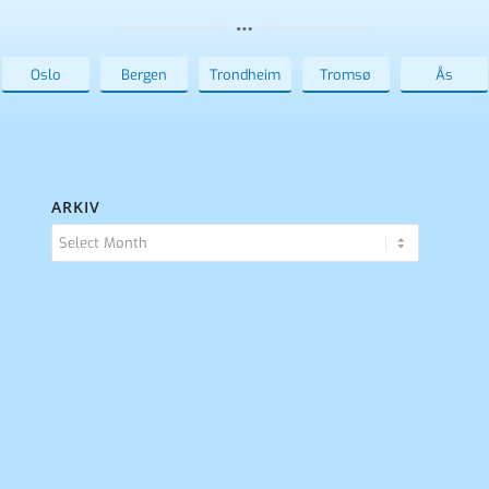
Oslo
Bergen
Trondheim
Tromsø
Ås
ARKIV