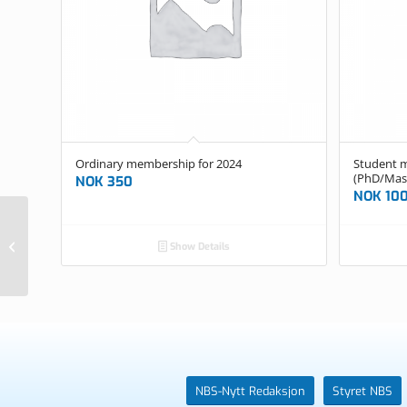
Ordinary membership for 2024
Student m
(PhD/Mas
NOK
350
NOK
10
Student membership for 2024
Show Details
(PhD/Masterstudent ONLY)
NBS-Nytt Redaksjon
Styret NBS