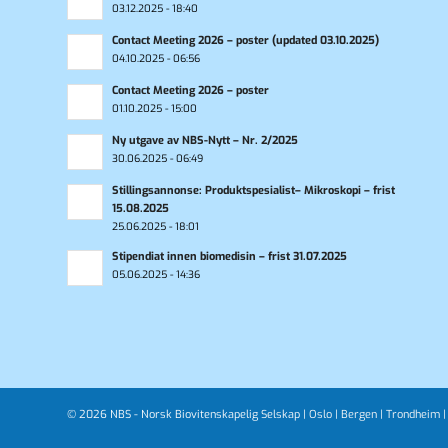
03.12.2025 - 18:40
Contact Meeting 2026 – poster (updated 03.10.2025)
04.10.2025 - 06:56
Contact Meeting 2026 – poster
01.10.2025 - 15:00
Ny utgave av NBS-Nytt – Nr. 2/2025
30.06.2025 - 06:49
Stillingsannonse: Produktspesialist– Mikroskopi – frist
15.08.2025
25.06.2025 - 18:01
Stipendiat innen biomedisin – frist 31.07.2025
05.06.2025 - 14:36
© 2026 NBS - Norsk Biovitenskapelig Selskap |
Oslo
|
Bergen
|
Trondheim