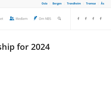
Oslo
Bergen
Trondheim
Tromsø
Ås
et
Medlem
Om NBS
hip for 2024