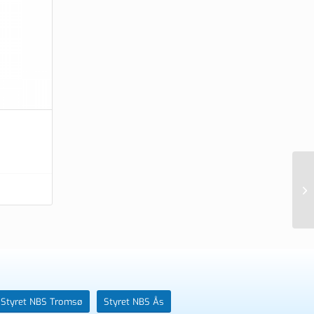
Th
pa
Styret NBS Tromsø
Styret NBS Ås