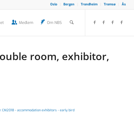
Oslo
Bergen
Trondheim
Tromsø
Ås
et
Medlem
Om NBS
ouble room, exhibitor,
y:
CM2018 - accommodation exhibitors - early bird