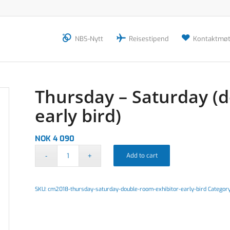
NBS-Nytt
Reisestipend
Kontaktmøt
Thursday – Saturday (d
early bird)
NOK
4 090
Add to cart
SKU:
cm2018-thursday-saturday-double-room-exhibitor-early-bird
Categor