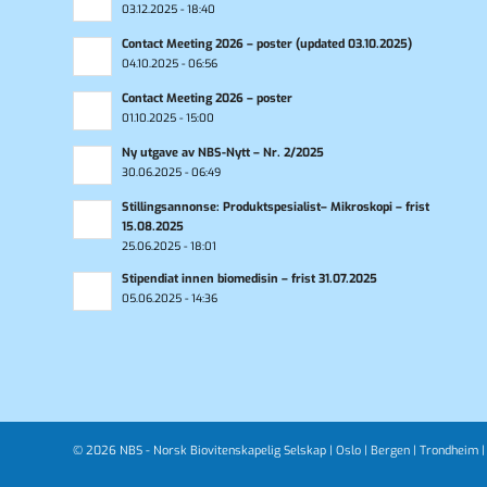
03.12.2025 - 18:40
Contact Meeting 2026 – poster (updated 03.10.2025)
04.10.2025 - 06:56
Contact Meeting 2026 – poster
01.10.2025 - 15:00
Ny utgave av NBS-Nytt – Nr. 2/2025
30.06.2025 - 06:49
Stillingsannonse: Produktspesialist– Mikroskopi – frist
15.08.2025
25.06.2025 - 18:01
Stipendiat innen biomedisin – frist 31.07.2025
05.06.2025 - 14:36
© 2026 NBS - Norsk Biovitenskapelig Selskap |
Oslo
|
Bergen
|
Trondheim