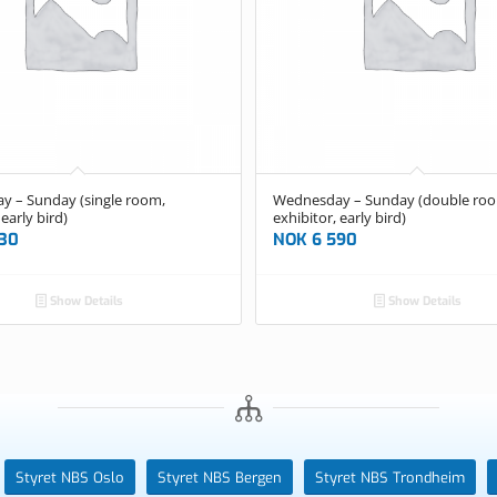
 – Sunday (single room,
Wednesday – Sunday (double ro
 early bird)
exhibitor, early bird)
30
NOK
6 590
Show Details
Show Details
Styret NBS Oslo
Styret NBS Bergen
Styret NBS Trondheim