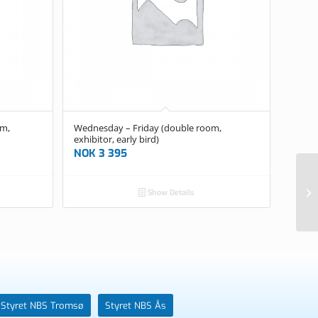
om,
Wednesday – Friday (double room,
exhibitor, early bird)
NOK
3 395
Th
Show Details
ex
Styret NBS Tromsø
Styret NBS Ås