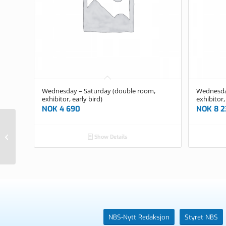
Wednesday – Saturday (double room,
Wednesday
exhibitor, early bird)
exhibitor,
NOK
4 690
NOK
8 2
Thursday – Friday (single room,
Show Details
exhibitor, early bird)
NBS-Nytt Redaksjon
Styret NBS