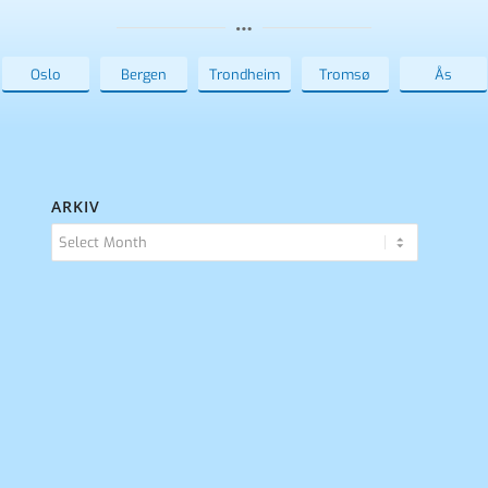
Oslo
Bergen
Trondheim
Tromsø
Ås
ARKIV