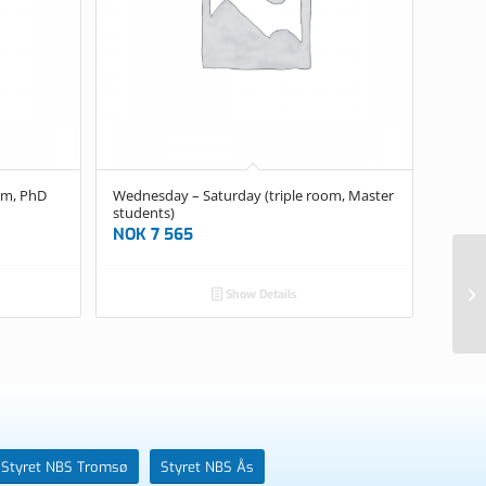
om, PhD
Wednesday – Saturday (triple room, Master
students)
NOK
7 565
We
Show Details
Ma
Styret NBS Tromsø
Styret NBS Ås