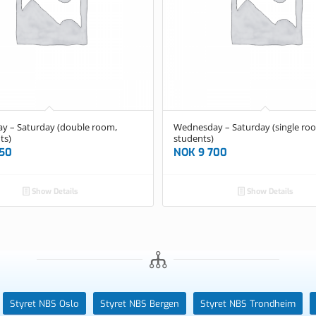
y – Saturday (double room,
Wednesday – Saturday (single ro
ts)
students)
50
NOK
9 700
Show Details
Show Details
Styret NBS Oslo
Styret NBS Bergen
Styret NBS Trondheim