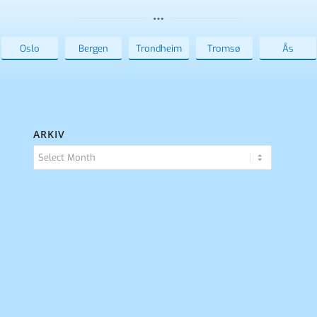
Oslo
Bergen
Trondheim
Tromsø
Ås
ARKIV