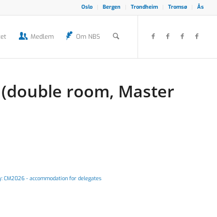
Oslo
Bergen
Trondheim
Tromsø
Ås
et
Medlem
Om NBS
(double room, Master
y:
CM2026 - accommodation for delegates