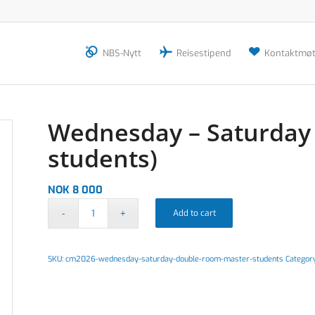
NBS-Nytt
Reisestipend
Kontaktmøt
Wednesday – Saturday 
students)
NOK
8 000
Add to cart
SKU:
cm2026-wednesday-saturday-double-room-master-students
Categor