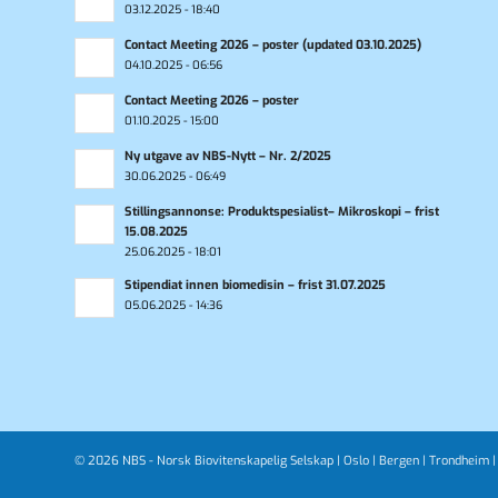
03.12.2025 - 18:40
Contact Meeting 2026 – poster (updated 03.10.2025)
04.10.2025 - 06:56
Contact Meeting 2026 – poster
01.10.2025 - 15:00
Ny utgave av NBS-Nytt – Nr. 2/2025
30.06.2025 - 06:49
Stillingsannonse: Produktspesialist– Mikroskopi – frist
15.08.2025
25.06.2025 - 18:01
Stipendiat innen biomedisin – frist 31.07.2025
05.06.2025 - 14:36
© 2026 NBS - Norsk Biovitenskapelig Selskap |
Oslo
|
Bergen
|
Trondheim