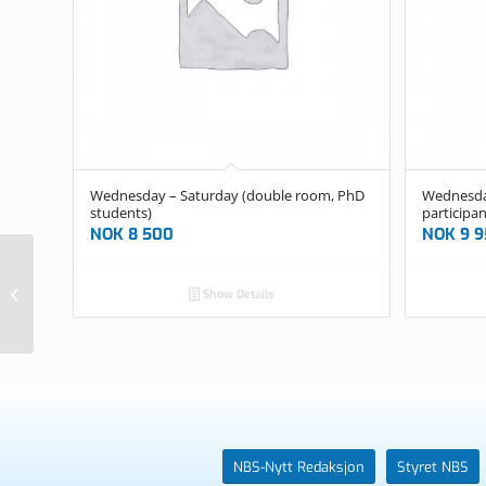
Wednesday – Saturday (double room, PhD
Wednesda
students)
participan
NOK
8 500
NOK
9 9
Wednesday – Saturday (triple room,
Show Details
PhD students)
NBS-Nytt Redaksjon
Styret NBS