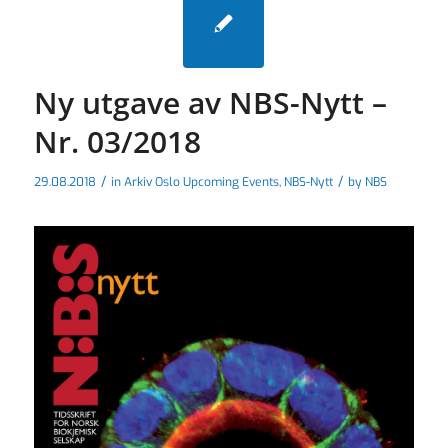
Ny utgave av NBS-Nytt –
Nr. 03/2018
/
/
29.08.2018
in
Arkiv Oslo Upcoming Events
,
NBS-Nytt
by
NBS