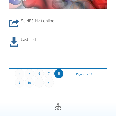
Se NBS-Nytt online
Last ned
«
‹
6
7
8
Page 8 of 13
9
10
›
»