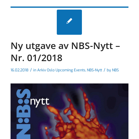
Ny utgave av NBS-Nytt –
Nr. 01/2018
/
/
16.02.2018
in
Arkiv Oslo Upcoming Events
,
NBS-Nytt
by
NBS