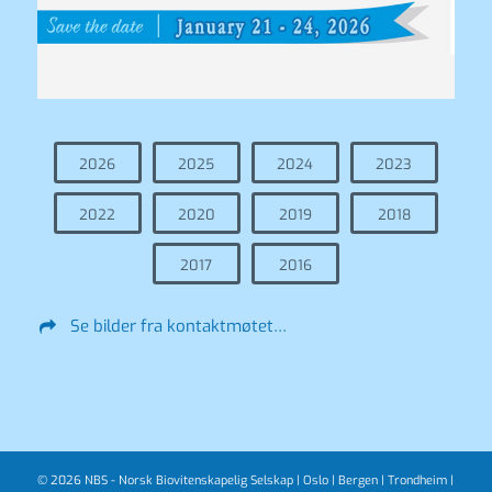
2026
2025
2024
2023
2022
2020
2019
2018
2017
2016
Se bilder fra kontaktmøtet…
© 2026 NBS - Norsk Biovitenskapelig Selskap |
Oslo
|
Bergen
|
Trondheim
|