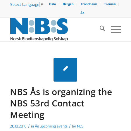
Select Language
▼
Oslo
Bergen
Trondheim
Tromsø
Ås
NBS Ås is organizing the
NBS 53rd Contact
Meeting
/
/
20.10.2016
in
Ås upcoming events
by
NBS