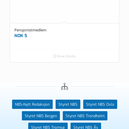
Pensjonistmedlem
NOK
5
Show Details
NBS-Nytt Redaksjon
Styret NBS
Styret NBS Oslo
Styret NBS Bergen
Styret NBS Trondheim
Styret NBS Tromsø
Styret NBS Ås