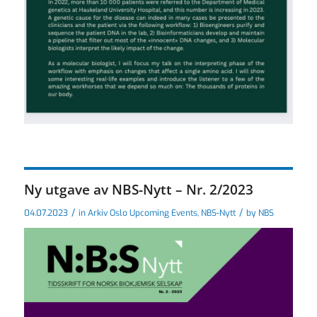
Ny utgave av NBS-Nytt – Nr. 2/2023
/
/
04.07.2023
in
Arkiv Oslo Upcoming Events
,
NBS-Nytt
by
NBS