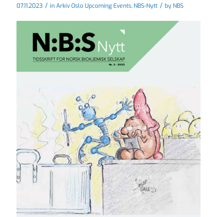
/
/
07.11.2023
in
Arkiv Oslo Upcoming Events
,
NBS-Nytt
by
NBS