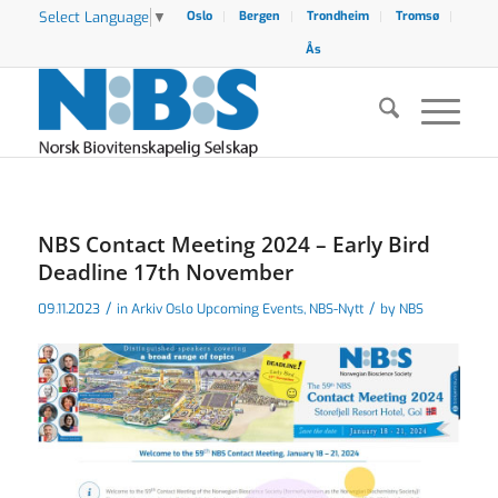
Select Language
▼
Oslo
Bergen
Trondheim
Tromsø
Ås
NBS Contact Meeting 2024 – Early Bird
Deadline 17th November
/
/
09.11.2023
in
Arkiv Oslo Upcoming Events
,
NBS-Nytt
by
NBS