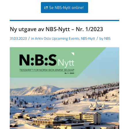
Se NBS-Nytt online!
Ny utgave av NBS-Nytt – Nr. 1/2023
/
/
31.03.2023
in
Arkiv Oslo Upcoming Events
,
NBS-Nytt
by
NBS