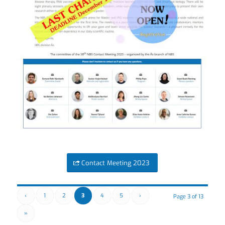
Contact Meeting 2023
‹
1
2
3
4
5
›
Page 3 of 13
»