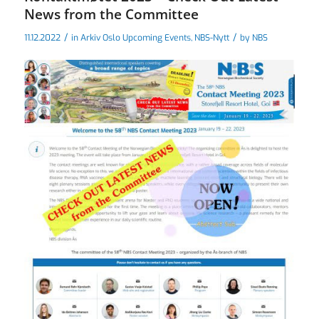
News from the Committee
/
/
11.12.2022
in
Arkiv Oslo Upcoming Events
,
NBS-Nytt
by
NBS