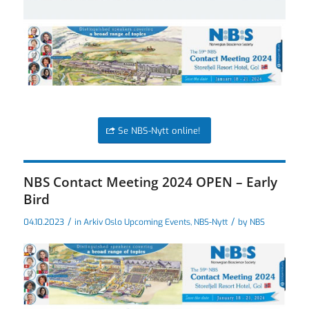
Se NBS-Nytt online!
NBS Contact Meeting 2024 OPEN – Early
Bird
/
/
04.10.2023
in
Arkiv Oslo Upcoming Events
,
NBS-Nytt
by
NBS