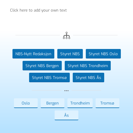
Click here to add your own text
NBS-Nytt Redaksjon
Styret NBS
Styret NBS Oslo
Styret NBS Bergen
Styret NBS Trondheim
Styret NBS Tromsø
Styret NBS Ås
Oslo
Bergen
Trondheim
Tromsø
Ås