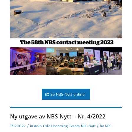
Se NBS-Nytt online!
Ny utgave av NBS-Nytt – Nr. 4/2022
/
/
17.12.2022
in
Arkiv Oslo Upcoming Events
,
NBS-Nytt
by
NBS