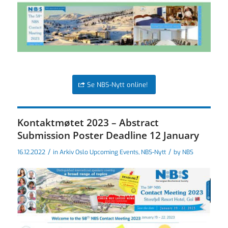
Se NBS-Nytt online!
Kontaktmøtet 2023 – Abstract
Submission Poster Deadline 12 January
/
/
16.12.2022
in
Arkiv Oslo Upcoming Events
,
NBS-Nytt
by
NBS